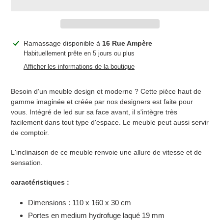
Ajout
Ramassage disponible à
16 Rue Ampère
d'un
Habituellement prête en 5 jours ou plus
produit
Afficher les informations de la boutique
à
votre
Besoin d'un meuble design et moderne ? Cette pièce haut de
panier
gamme
imaginée et créée par nos designers
est faite pour
vous. Intégré de led sur sa face avant, il s'intègre très
facilement dans tout type d'espace. Le meuble peut aussi servir
de comptoir.
L'inclinaison de ce meuble renvoie une allure de vitesse et de
sensation.
caractéristiques :
Dimensions : 110 x 160 x 30 cm
Portes en medium hydrofuge laqué 19 mm